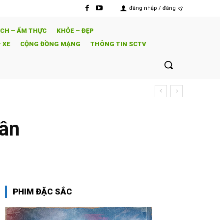
đăng nhập / đăng ký
ỊCH – ẨM THỰC
KHỎE – ĐẸP
 XE
CỘNG ĐỒNG MẠNG
THÔNG TIN SCTV
i TVB
hân
PHIM ĐẶC SẮC