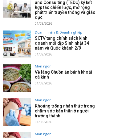
and Consulting (TEDU) ký kết
hợp tác chiến lược, mở rộng
phát triển truyền thông và giáo
dục
01/08/2026
Doanh nhân & Doanh nghiệp
SCTV tung chính sách kinh
doanh mới dịp Sinh nhật 34
năm và Quốc khánh 2/9
01/08/2026
Món ngon
Về làng Chuồn ăn bánh khoái
cá kình
01/08/2026
Món ngon
Khoảng trống nhận thức trong
chăm sóc bản thân ở người
trưởng thành
01/08/2026
Món ngon