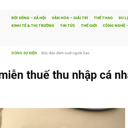
ĐỜI SỐNG – XÃ HỘI
VĂN HÓA – GIẢI TRÍ
THỂ THAO
DU L
KINH TẾ & THỊ TRƯỜNG
TIN TỨC
THẾ GIỚI
CÔNG NGHỆ –
DÒNG SỰ KIỆN
Độc đáo đám cưới người Dao
Ván cờ hôn nhân – SCTV9 độc quyền và đồng thời vớ
miễn thuế thu nhập cá n