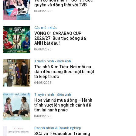
Ván cờ hôn nhân – SCTV9 độc
quyền và đồng thời với TVB
06/08/2026
Các môn khác
VÒNG 01 CARABAO CUP
2026/27: Bữa tiệc bóng đá
ANH bắt đầu!
06/08/2026
Truyền hình - điện ảnh
Tòa nhà Kim Tiêu: Nơi mỗi cư
dân đều mang theo một bí mật
từ kiếp trước
04/08/2026
Truyền hình - điện ảnh
Hoa vẫn nở mùa đông – Hành
trình vượt lên nghịch cảnh để
tìm lại hạnh phúc
04/08/2026
Doanh nhân & Doanh nghiệp
SCJ và T-Education Training