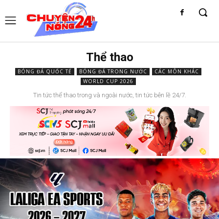
Thể thao
BÓNG ĐÁ QUỐC TẾ
BÓNG ĐÁ TRONG NƯỚC
CÁC MÔN KHÁC
WORLD CUP 2026
Tin tức thể thao trong và ngoài nước, tin tức bên lề 24/7.