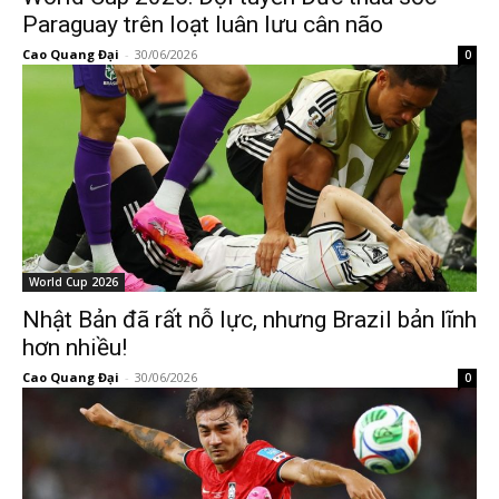
Paraguay trên loạt luân lưu cân não
Cao Quang Đại
-
30/06/2026
0
World Cup 2026
Nhật Bản đã rất nỗ lực, nhưng Brazil bản lĩnh
hơn nhiều!
Cao Quang Đại
-
30/06/2026
0