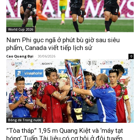
World Cup 2026
Nam Phi gục ngã ở phút bù giờ sau siêu
phẩm, Canada viết tiếp lịch sử
Cao Quang Đại
-
30/06/2026
0
Bóng đá Trong nước
”Tòa tháp” 1,95 m Quang Kiệt và ‘máy tạt
bóng’ Tuấn Tài liệu có cơ hội ở đội tuyển