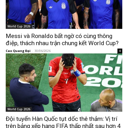
World Cup 2026
Messi và Ronaldo bất ngờ có cùng thông
điệp, thách nhau trận chung kết World Cup?
Cao Quang Đại
-
30/06/2026
0
World Cup 2026
Đội tuyển Hàn Quốc tụt dốc thê thảm: Vị trí
trên bảng xếp hạng FIFA thấp nhất sau hơn 4