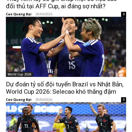
đối thủ tại AFF Cup, ai đáng sợ nhất?
Cao Quang Đại
-
30/06/2026
0
World Cup 2026
Dự đoán tỷ số đội tuyển Brazil vs Nhật Bản,
World Cup 2026: Selecao khó thắng đậm
Cao Quang Đại
-
30/06/2026
0