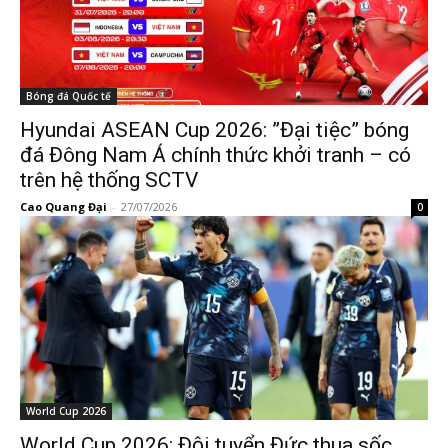
Bóng đá Quốc tế
Hyundai ASEAN Cup 2026: ”Đại tiệc” bóng
đá Đông Nam Á chính thức khởi tranh – có
trên hệ thống SCTV
Cao Quang Đại
-
27/07/2026
0
World Cup 2026
World Cup 2026: Đội tuyển Đức thua sốc