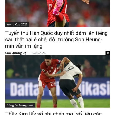
World Cup 2026
Tuyển thủ Hàn Quốc duy nhất dám lên tiếng
sau thất bại ê chề, đội trưởng Son Heung-
min vẫn im lặng
Cao Quang Đại
-
30/06/2026
0
Bóng đá Trong nước
Thầy Kim lấy sổ ghi chép mọi số liệu các