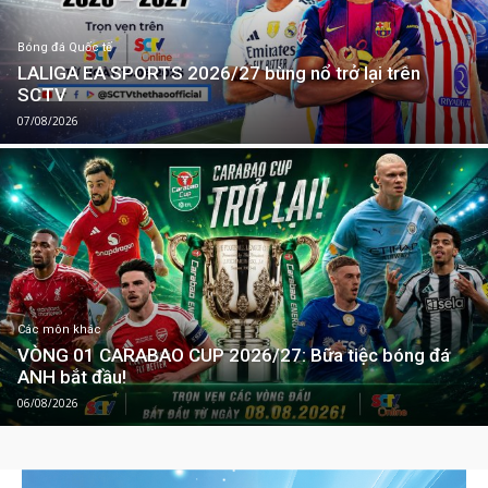
Bóng đá Quốc tế
LALIGA EA SPORTS 2026/27 bùng nổ trở lại trên
SCTV
07/08/2026
Các môn khác
VÒNG 01 CARABAO CUP 2026/27: Bữa tiệc bóng đá
ANH bắt đầu!
06/08/2026