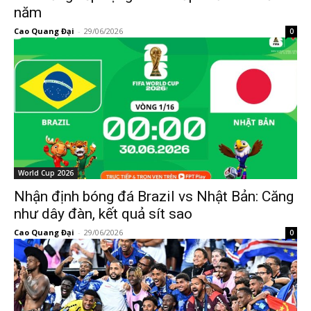
năm
Cao Quang Đại
-
29/06/2026
0
World Cup 2026
Nhận định bóng đá Brazil vs Nhật Bản: Căng
như dây đàn, kết quả sít sao
Cao Quang Đại
-
29/06/2026
0