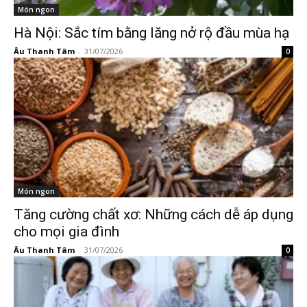
Món ngon
Hà Nội: Sắc tím bằng lăng nở rộ đầu mùa hạ
Âu Thanh Tâm
-
31/07/2026
0
Món ngon
Tăng cường chất xơ: Những cách dễ áp dụng
cho mọi gia đình
Âu Thanh Tâm
-
31/07/2026
0