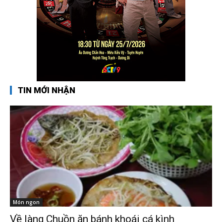
TIN MỚI NHẬN
Món ngon
Về làng Chuồn ăn bánh khoái cá kình