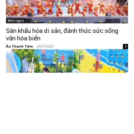
Món ngon
Sân khấu hóa di sản, đánh thức sức sống
văn hóa biển
Âu Thanh Tâm
-
30/07/2026
0
Món ngon
Để nghề đan lưới không chỉ còn trong ký ức
Âu Thanh Tâm
-
30/07/2026
0