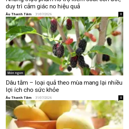
duy trì cảm giác no hiệu quả
Âu Thanh Tâm
-
31/07/2026
0
Món ngon
Dâu tằm – loại quả theo mùa mang lại nhiều
lợi ích cho sức khỏe
Âu Thanh Tâm
-
31/07/2026
0