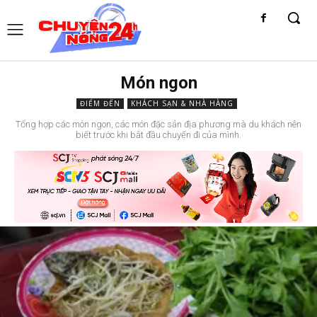
Món ngon
ĐIỂM ĐẾN
KHÁCH SẠN & NHÀ HÀNG
Tổng hợp các món ngon, các món đặc sản địa phương mà du khách nên
biết trước khi bắt đầu chuyến đi của mình.