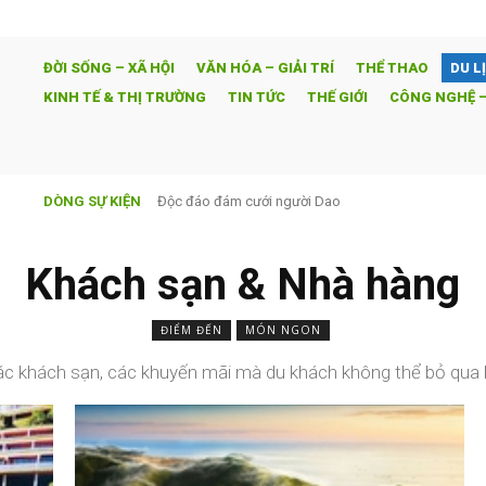
ĐỜI SỐNG – XÃ HỘI
VĂN HÓA – GIẢI TRÍ
THỂ THAO
DU L
KINH TẾ & THỊ TRƯỜNG
TIN TỨC
THẾ GIỚI
CÔNG NGHỆ –
DÒNG SỰ KIỆN
Ván cờ hôn nhân – SCTV9 độc quyền và đồng thời vớ
Khách sạn & Nhà hàng
ĐIỂM ĐẾN
MÓN NGON
c khách sạn, các khuyến mãi mà du khách không thể bỏ qua khi