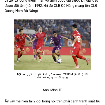
và 2012), cộng thêm 1 lần vô địch quốc gia trước khi giải đấu
được đổi tên (năm 1992, khi đó CLB Đà Nẵng mang tên CLB
Quảng Nam Đà Nẵng).
Đội bóng giàu truyền thống Becamex TP.HCM (áo tím) đối
diện với nguy cơ rớt hạng
Ảnh: Minh Tú
Ấy vậy mà hiện tại 2 đội bóng nói trên phải cạnh tranh suất trụ