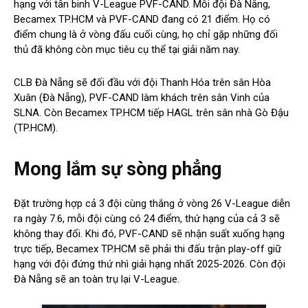
hạng với tân binh V-League PVF-CAND. Mỗi đội Đà Nẵng,
Becamex TP.HCM và PVF-CAND đang có 21 điểm. Họ có
điểm chung là ở vòng đấu cuối cùng, họ chỉ gặp những đối
thủ đã không còn mục tiêu cụ thể tại giải năm nay.
CLB Đà Nẵng sẽ đối đầu với đội Thanh Hóa trên sân Hòa
Xuân (Đà Nẵng), PVF-CAND làm khách trên sân Vinh của
SLNA. Còn Becamex TP.HCM tiếp HAGL trên sân nhà Gò Đậu
(TP.HCM).
Mong lắm sự sòng phẳng
Đặt trường hợp cả 3 đội cùng thắng ở vòng 26 V-League diễn
ra ngày 7.6, mỗi đội cùng có 24 điểm, thứ hạng của cả 3 sẽ
không thay đổi. Khi đó, PVF-CAND sẽ nhận suất xuống hạng
trực tiếp, Becamex TP.HCM sẽ phải thi đấu trận play-off giữ
hạng với đội đứng thứ nhì giải hạng nhất 2025-2026. Còn đội
Đà Nẵng sẽ an toàn trụ lại V-League.