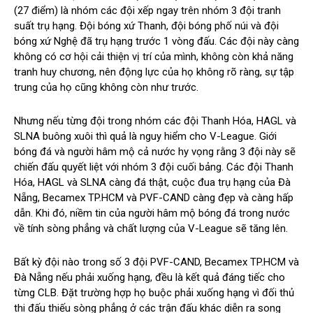
(27 điểm) là nhóm các đội xếp ngay trên nhóm 3 đội tranh
suất trụ hạng. Đội bóng xứ Thanh, đội bóng phố núi và đội
bóng xứ Nghệ đã trụ hạng trước 1 vòng đấu. Các đội này càng
không có cơ hội cải thiện vị trí của mình, không còn khả năng
tranh huy chương, nên động lực của họ không rõ ràng, sự tập
trung của họ cũng không còn như trước.
Nhưng nếu từng đội trong nhóm các đội Thanh Hóa, HAGL và
SLNA buông xuôi thì quả là nguy hiểm cho V-League. Giới
bóng đá và người hâm mộ cả nước hy vọng rằng 3 đội này sẽ
chiến đấu quyết liệt với nhóm 3 đội cuối bảng. Các đội Thanh
Hóa, HAGL và SLNA càng đá thật, cuộc đua trụ hạng của Đà
Nẵng, Becamex TP.HCM và PVF-CAND càng đẹp và càng hấp
dẫn. Khi đó, niềm tin của người hâm mộ bóng đá trong nước
về tính sòng phẳng và chất lượng của V-League sẽ tăng lên.
Bất kỳ đội nào trong số 3 đội PVF-CAND, Becamex TP.HCM và
Đà Nẵng nếu phải xuống hạng, đều là kết quả đáng tiếc cho
từng CLB. Đặt trường hợp họ buộc phải xuống hạng vì đối thủ
thi đấu thiếu sòng phẳng ở các trận đấu khác diễn ra song