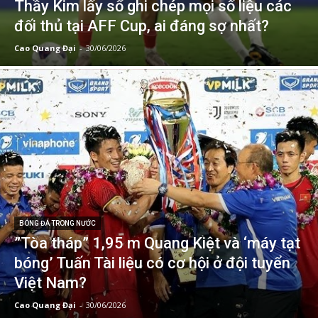
Thầy Kim lấy sổ ghi chép mọi số liệu các
đối thủ tại AFF Cup, ai đáng sợ nhất?
Cao Quang Đại
-
30/06/2026
BÓNG ĐÁ TRONG NƯỚC
”Tòa tháp” 1,95 m Quang Kiệt và ‘máy tạt
bóng’ Tuấn Tài liệu có cơ hội ở đội tuyển
Việt Nam?
Cao Quang Đại
-
30/06/2026