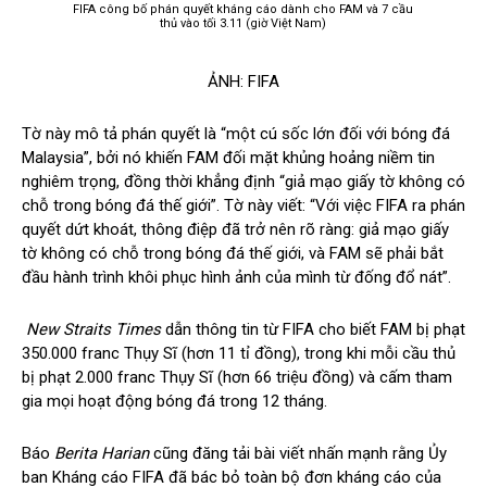
FIFA công bố phán quyết kháng cáo dành cho FAM và 7 cầu
thủ vào tối 3.11 (giờ Việt Nam)
ẢNH: FIFA
Tờ này mô tả phán quyết là “một cú sốc lớn đối với bóng đá
Malaysia”, bởi nó khiến FAM đối mặt khủng hoảng niềm tin
nghiêm trọng, đồng thời khẳng định “giả mạo giấy tờ không có
chỗ trong bóng đá thế giới”. Tờ này viết: “Với việc FIFA ra phán
quyết dứt khoát, thông điệp đã trở nên rõ ràng: giả mạo giấy
tờ không có chỗ trong bóng đá thế giới, và FAM sẽ phải bắt
đầu hành trình khôi phục hình ảnh của mình từ đống đổ nát”.
New Straits Times
dẫn thông tin từ FIFA cho biết FAM bị phạt
350.000 franc Thụy Sĩ (hơn 11 tỉ đồng), trong khi mỗi cầu thủ
bị phạt 2.000 franc Thụy Sĩ (hơn 66 triệu đồng) và cấm tham
gia mọi hoạt động bóng đá trong 12 tháng.
Báo
Berita Harian
cũng đăng tải bài viết nhấn mạnh rằng Ủy
ban Kháng cáo FIFA đã bác bỏ toàn bộ đơn kháng cáo của