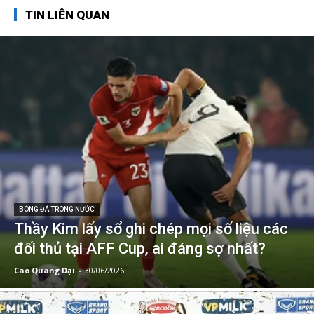
TIN LIÊN QUAN
BÓNG ĐÁ TRONG NƯỚC
Thầy Kim lấy sổ ghi chép mọi số liệu các
đối thủ tại AFF Cup, ai đáng sợ nhất?
Cao Quang Đại
-
30/06/2026