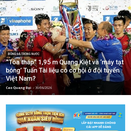
BÓNG ĐÁ TRONG NƯỚC
”Tòa tháp” 1,95 m Quang Kiệt và ‘máy tạt
bóng’ Tuấn Tài liệu có cơ hội ở đội tuyển
Việt Nam?
Cao Quang Đại
-
30/06/2026