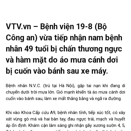
VTV.vn – Bệnh viện 19-8 (Bộ
Công an) vừa tiếp nhận nam bệnh
nhân 49 tuổi bị chấn thương ngực
và hàm mặt do áo mưa cánh dơi
bị cuốn vào bánh sau xe máy.
Bệnh nhân N.V..C. (trú tại Hà Nội), gặp tai nạn khi đang di
chuyển dưới trời mưa lớn. Gió mạnh khiến tà áo mưa cánh dơi
cuốn vào bánh sau, làm xe mất thăng bằng và ngã ra đường.
Khi vào Khoa Cấp cứu A9, bệnh nhân tỉnh, tiếp xúc tốt, có xây
xát vùng gò má và hai bàn tay, đau ngực trái, mạch và huyết
áp ổn định. Khám cận lâm sàng ghi nhận gãy xương sườn 4, 5,