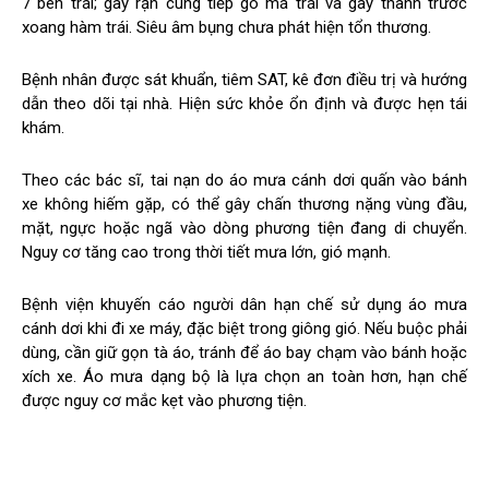
7 bên trái; gãy rạn cung tiếp gò má trái và gãy thành trước
xoang hàm trái. Siêu âm bụng chưa phát hiện tổn thương.
Bệnh nhân được sát khuẩn, tiêm SAT, kê đơn điều trị và hướng
dẫn theo dõi tại nhà. Hiện sức khỏe ổn định và được hẹn tái
khám.
Theo các bác sĩ, tai nạn do áo mưa cánh dơi quấn vào bánh
xe không hiếm gặp, có thể gây chấn thương nặng vùng đầu,
mặt, ngực hoặc ngã vào dòng phương tiện đang di chuyển.
Nguy cơ tăng cao trong thời tiết mưa lớn, gió mạnh.
Bệnh viện khuyến cáo người dân hạn chế sử dụng áo mưa
cánh dơi khi đi xe máy, đặc biệt trong giông gió. Nếu buộc phải
dùng, cần giữ gọn tà áo, tránh để áo bay chạm vào bánh hoặc
xích xe. Áo mưa dạng bộ là lựa chọn an toàn hơn, hạn chế
được nguy cơ mắc kẹt vào phương tiện.