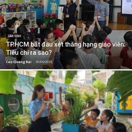
DÂN SINH
TP.HCM bắt đầu xét thăng hạng giáo viên:
Tiêu chí ra sao?
Cao Quang Đại
-
30/06/2026