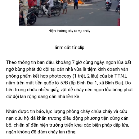
Hiện trường xảy ra vụ cháy
ảnh: cắt từ clip
Theo thông tin ban đầu, khoảng 7 giờ cùng ngày, ngọn lửa bất
ngờ bùng phát dữ dội tại căn nhà vừa là tiệm kinh doanh văn
phòng phẩm kết hợp photocopy (1 trệt, 2 lầu) của bà T.T.N.L
nằm trên mặt tiền quốc lộ 57B (ấp Bình Đại 1, xã Bình Đại). Do
bên trong chứa nhiều giấy, vật dễ cháy nên ngọn lửa bùng phát
dữ dội lan rộng sang căn nhà liền kề.
Nhận được tin báo, lực lượng phòng cháy chữa cháy và cứu
nạn cứu hộ đã khẩn trương điều động phương tiện cùng cán
bộ, chiến sĩ đến hiện trường triển khai các biện pháp dập lửa,
ngăn không để đám cháy lan rộng.