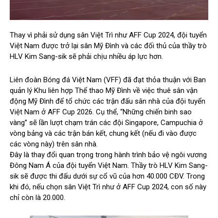
Thay vì phải sử dụng sân Việt Trì như AFF Cup 2024, đội tuyển
Việt Nam được trở lại sân Mỹ Đình và các đối thủ của thầy trò
HLV Kim Sang-sik sẽ phải chịu nhiều áp lực hơn.
Liên đoàn Bóng đá Việt Nam (VFF) đã đạt thỏa thuận với Ban
quản lý Khu liên hợp Thể thao Mỹ Đình về việc thuê sân vận
động Mỹ Đình để tổ chức các trận đấu sân nhà của đội tuyển
Việt Nam ở AFF Cup 2026. Cụ thể, “Những chiến binh sao
vàng” sẽ lần lượt chạm trán các đội Singapore, Campuchia ở
vòng bảng và các trận bán kết, chung kết (nếu đi vào được
các vòng này) trên sân nhà.
Đây là thay đổi quan trọng trong hành trình bảo vệ ngôi vương
Đông Nam Á của đội tuyển Việt Nam. Thầy trò HLV Kim Sang-
sik sẽ được thi đấu dưới sự cổ vũ của hơn 40.000 CĐV. Trong
khi đó, nếu chọn sân Việt Trì như ở AFF Cup 2024, con số này
chỉ còn là 20.000.