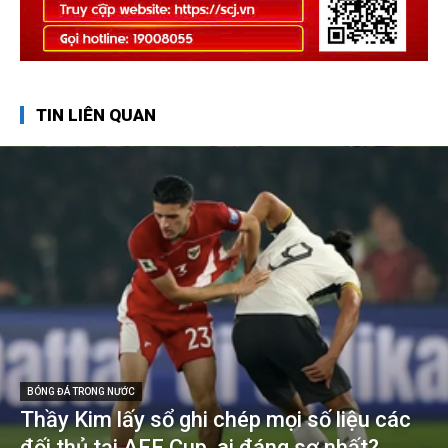
TIN LIÊN QUAN
BÓNG ĐÁ TRONG NƯỚC
Thầy Kim lấy sổ ghi chép mọi số liệu các
đối thủ tại AFF Cup, ai đáng sợ nhất?