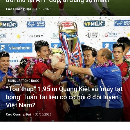
Cao Quang Đại
-
30/06/2026
BÓNG ĐÁ TRONG NƯỚC
”Tòa tháp” 1,95 m Quang Kiệt và ‘máy tạt
bóng’ Tuấn Tài liệu có cơ hội ở đội tuyển
Việt Nam?
Cao Quang Đại
-
30/06/2026