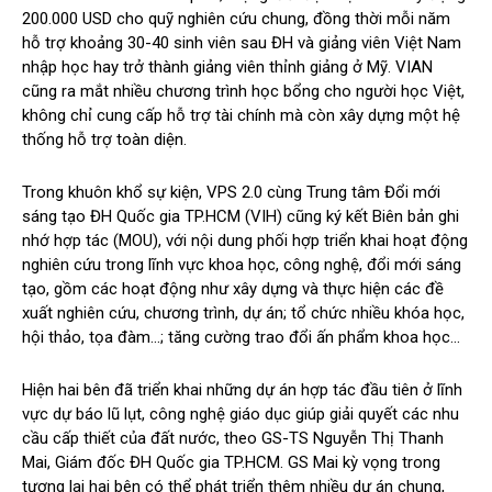
200.000 USD cho quỹ nghiên cứu chung, đồng thời mỗi năm
hỗ trợ khoảng 30-40 sinh viên sau ĐH và giảng viên Việt Nam
nhập học hay trở thành giảng viên thỉnh giảng ở Mỹ. VIAN
cũng ra mắt nhiều chương trình học bổng cho người học Việt,
không chỉ cung cấp hỗ trợ tài chính mà còn xây dựng một hệ
thống hỗ trợ toàn diện.
Trong khuôn khổ sự kiện, VPS 2.0 cùng Trung tâm Đổi mới
sáng tạo ĐH Quốc gia TP.HCM (VIH) cũng ký kết Biên bản ghi
nhớ hợp tác (MOU), với nội dung phối hợp triển khai hoạt động
nghiên cứu trong lĩnh vực khoa học, công nghệ, đổi mới sáng
tạo, gồm các hoạt động như xây dựng và thực hiện các đề
xuất nghiên cứu, chương trình, dự án; tổ chức nhiều khóa học,
hội thảo, tọa đàm…; tăng cường trao đổi ấn phẩm khoa học…
Hiện hai bên đã triển khai những dự án hợp tác đầu tiên ở lĩnh
vực dự báo lũ lụt, công nghệ giáo dục giúp giải quyết các nhu
cầu cấp thiết của đất nước, theo GS-TS Nguyễn Thị Thanh
Mai, Giám đốc ĐH Quốc gia TP.HCM. GS Mai kỳ vọng trong
tương lai hai bên có thể phát triển thêm nhiều dự án chung,