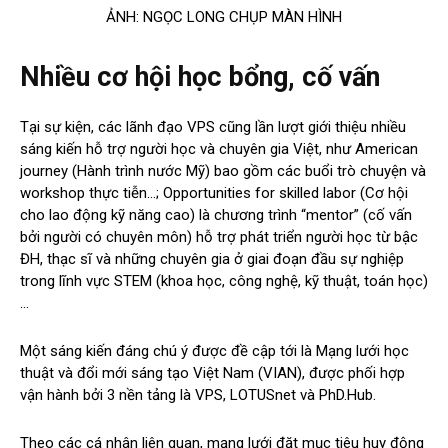
ẢNH: NGỌC LONG CHỤP MÀN HÌNH
Nhiều cơ hội học bổng, cố vấn
Tại sự kiện, các lãnh đạo VPS cũng lần lượt giới thiệu nhiều
sáng kiến hỗ trợ người học và chuyên gia Việt, như American
journey (Hành trình nước Mỹ) bao gồm các buổi trò chuyện và
workshop thực tiễn…; Opportunities for skilled labor (Cơ hội
cho lao động kỹ năng cao) là chương trình “mentor” (cố vấn
bởi người có chuyên môn) hỗ trợ phát triển người học từ bậc
ĐH, thạc sĩ và những chuyên gia ở giai đoạn đầu sự nghiệp
trong lĩnh vực STEM (khoa học, công nghệ, kỹ thuật, toán học)
…
Một sáng kiến đáng chú ý được đề cập tới là Mạng lưới học
thuật và đổi mới sáng tạo Việt Nam (VIAN), được phối hợp
vận hành bởi 3 nền tảng là VPS, LOTUSnet và PhD.Hub.
Theo các cá nhân liên quan, mạng lưới đặt mục tiêu huy động