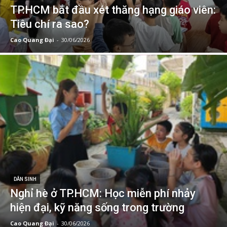
TP.HCM bắt đầu xét thăng hạng giáo viên:
Tiêu chí ra sao?
Cao Quang Đại
-
30/06/2026
DÂN SINH
Nghỉ hè ở TP.HCM: Học miễn phí nhảy
hiện đại, kỹ năng sống trong trường
Cao Quang Đại
-
30/06/2026