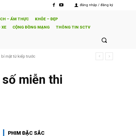
đăng nhập / đăng ký
ỊCH – ẨM THỰC
KHỎE – ĐẸP
 XE
CỘNG ĐỒNG MẠNG
THÔNG TIN SCTV
bí mật từ kiếp trước
 số miễn thi
PHIM ĐẶC SẮC