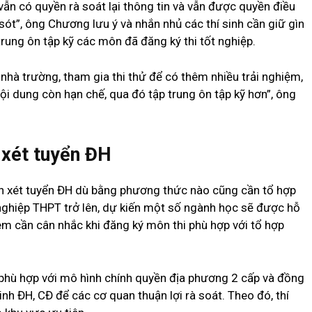
vẫn có quyền rà soát lại thông tin và vẫn được quyền điều
 sót”, ông Chương lưu ý và nhắn nhủ các thí sinh cần giữ gìn
trung ôn tập kỹ các môn đã đăng ký thi tốt nghiệp.
nhà trường, tham gia thi thử để có thêm nhiều trải nghiệm,
ội dung còn hạn chế, qua đó tập trung ôn tập kỹ hơn”, ông
 xét tuyển ĐH
n xét tuyển ĐH dù bằng phương thức nào cũng cần tổ hợp
 nghiệp THPT trở lên, dự kiến một số ngành học sẽ được hỗ
em cần cân nhắc khi đăng ký môn thi phù hợp với tổ hợp
 phù hợp với mô hình chính quyền địa phương 2 cấp và đồng
nh ĐH, CĐ để các cơ quan thuận lợi rà soát. Theo đó, thí