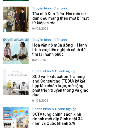
Truyền hình - điện ảnh
Tòa nhà Kim Tiêu: Nơi mỗi cư
dân đều mang theo một bí mật
từ kiếp trước
04/08/2026
Truyền hình - điện ảnh
Hoa vẫn nở mùa đông – Hành
trình vượt lên nghịch cảnh để
tìm lại hạnh phúc
04/08/2026
Doanh nhân & Doanh nghiệp
SCJ và T-Education Training
and Consulting (TEDU) ký kết
hợp tác chiến lược, mở rộng
phát triển truyền thông và giáo
dục
01/08/2026
Doanh nhân & Doanh nghiệp
SCTV tung chính sách kinh
doanh mới dịp Sinh nhật 34
năm và Quốc khánh 2/9