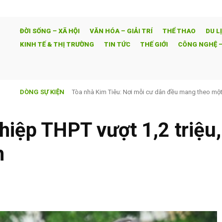
ĐỜI SỐNG – XÃ HỘI
VĂN HÓA – GIẢI TRÍ
THỂ THAO
DU L
KINH TẾ & THỊ TRƯỜNG
TIN TỨC
THẾ GIỚI
CÔNG NGHỆ –
DÒNG SỰ KIỆN
Tòa nhà Kim Tiêu: Nơi mỗi cư dân đều mang theo một 
hiệp THPT vượt 1,2 triệu,
h