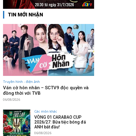
TIN MỚI NHẬN
Truyền hình - điện ảnh
Ván cờ hôn nhân – SCTV9 độc quyền và
đồng thời với TVB
06/08/2026
Các môn khác
VÒNG 01 CARABAO CUP
2026/27: Bữa tiệc bóng đá
ANH bắt đầu!
06/08/2026