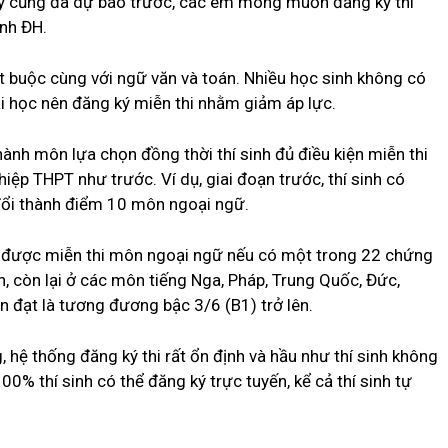
y cũng đã dự báo trước, các em mong muốn đăng ký thi
inh ĐH.
 buộc cùng với ngữ văn và toán. Nhiều học sinh không có
i học nên đăng ký miễn thi nhằm giảm áp lực.
ành môn lựa chọn đồng thời thí sinh đủ điều kiện miễn thi
ệp THPT như trước. Ví dụ, giai đoạn trước, thí sinh có
 đổi thành điểm 10 môn ngoại ngữ.
nh được miễn thi môn ngoại ngữ nếu có một trong 22 chứng
, còn lại ở các môn tiếng Nga, Pháp, Trung Quốc, Đức,
ần đạt là tương đương bậc 3/6 (B1) trở lên.
ệ thống đăng ký thi rất ổn định và hầu như thí sinh không
% thí sinh có thể đăng ký trực tuyến, kể cả thí sinh tự