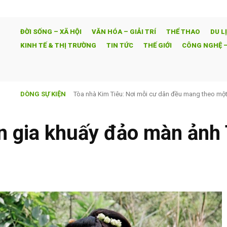
ĐỜI SỐNG – XÃ HỘI
VĂN HÓA – GIẢI TRÍ
THỂ THAO
DU L
KINH TẾ & THỊ TRƯỜNG
TIN TỨC
THẾ GIỚI
CÔNG NGHỆ –
DÒNG SỰ KIỆN
Tòa nhà Kim Tiêu: Nơi mỗi cư dân đều mang theo một bí
Hoa vẫn nở mùa đông – Hành trình vượt lên nghịch 
an gia khuấy đảo màn ảnh