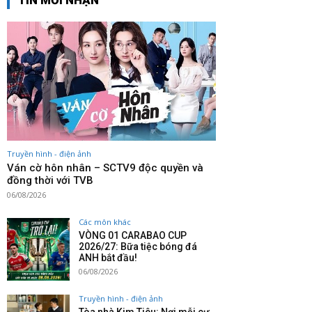
TIN MỚI NHẬN
Truyền hình - điện ảnh
Ván cờ hôn nhân – SCTV9 độc quyền và
đồng thời với TVB
06/08/2026
Các môn khác
VÒNG 01 CARABAO CUP
2026/27: Bữa tiệc bóng đá
ANH bắt đầu!
06/08/2026
Truyền hình - điện ảnh