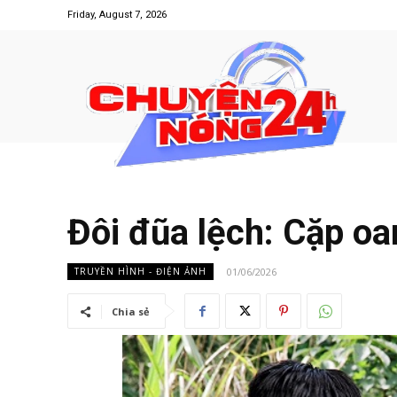
Friday, August 7, 2026
Đôi đũa lệch: Cặp o
01/06/2026
TRUYỀN HÌNH - ĐIỆN ẢNH
Chia sẻ