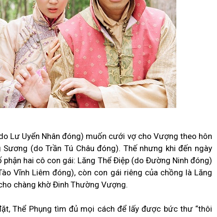
 (do Lư Uyển Nhân đóng) muốn cưới vợ cho Vượng theo hôn
g Sương (do Trần Tú Châu đóng). Thế nhưng khi đến ngày
số phận hai cô con gái: Lăng Thể Điệp (do Đường Ninh đóng)
Tào Vĩnh Liêm đóng), còn con gái riêng của chồng là Lăng
 cho chàng khờ Đinh Thường Vượng.
t, Thể Phụng tìm đủ mọi cách để lấy được bức thư “thôi