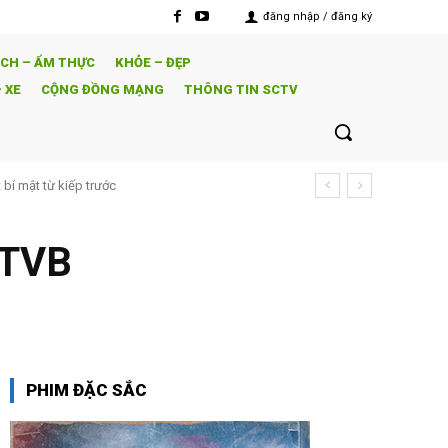
đăng nhập / đăng ký
ỊCH – ẨM THỰC
KHỎE – ĐẸP
 XE
CỘNG ĐỒNG MẠNG
THÔNG TIN SCTV
 mật từ kiếp trước
cảnh để tìm lại hạnh phúc
 TVB
PHIM ĐẶC SẮC