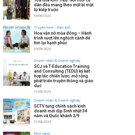
Tòa nhà Kim Tiêu: Nơi mỗi cư
dân đều mang theo một bí mật
từ kiếp trước
04/08/2026
Truyền hình - điện ảnh
Hoa vẫn nở mùa đông – Hành
trình vượt lên nghịch cảnh để
tìm lại hạnh phúc
04/08/2026
Doanh nhân & Doanh nghiệp
SCJ và T-Education Training
and Consulting (TEDU) ký kết
hợp tác chiến lược, mở rộng
phát triển truyền thông và giáo
dục
01/08/2026
Doanh nhân & Doanh nghiệp
SCTV tung chính sách kinh
doanh mới dịp Sinh nhật 34
năm và Quốc khánh 2/9
01/08/2026
Món ngon