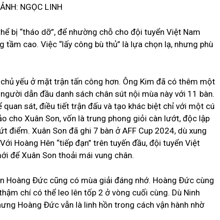
ẢNH: NGỌC LINH
hể bị “tháo dỡ”, để nhường chỗ cho đội tuyển Việt Nam
g tầm cao. Việc “lấy công bù thủ” là lựa chọn lạ, nhưng phù
g chủ yếu ở mặt trận tấn công hơn. Ông Kim đã có thêm một
, người dẫn đầu danh sách chân sút nội mùa này với 11 bàn.
an sát, điều tiết trận đấu và tạo khác biệt chỉ với một cú
o cho Xuân Son, vốn là trung phong giỏi càn lướt, độc lập
 dứt điểm. Xuân Son đã ghi 7 bàn ở AFF Cup 2024, dù xung
Với Hoàng Hên “tiếp đạn” trên tuyến đầu, đội tuyển Việt
i để Xuân Son thoải mái vung chân.
ễn Hoàng Đức cũng có mùa giải đáng nhớ. Hoàng Đức cùng
hậm chí có thể leo lên tốp 2 ở vòng cuối cùng. Dù Ninh
 nhưng Hoàng Đức vẫn là linh hồn trong cách vận hành nhờ