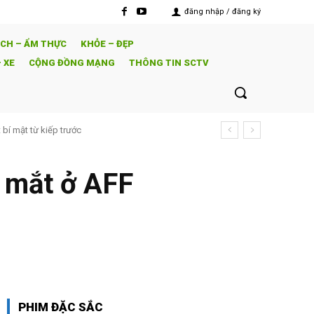
đăng nhập / đăng ký
ỊCH – ẨM THỰC
KHỎE – ĐẸP
 XE
CỘNG ĐỒNG MẠNG
THÔNG TIN SCTV
nh để tìm lại hạnh phúc
p mắt ở AFF
PHIM ĐẶC SẮC