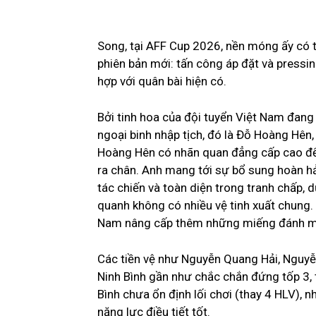
Song, tại AFF Cup 2026, nền móng ấy có t
phiên bản mới: tấn công áp đặt và pressin
hợp với quân bài hiện có.
Bởi tinh hoa của đội tuyển Việt Nam đan
ngoại binh nhập tịch, đó là Đỗ Hoàng Hên
Hoàng Hên có nhãn quan đẳng cấp cao để qu
ra chân. Anh mang tới sự bổ sung hoàn hả
tác chiến và toàn diện trong tranh chấp,
quanh không có nhiều vệ tinh xuất chung. 
Nam nâng cấp thêm những miếng đánh mớ
Các tiền vệ như Nguyễn Quang Hải, Nguy
Ninh Bình gần như chắc chắn đứng tốp 3, t
Bình chưa ổn định lối chơi (thay 4 HLV),
năng lực điều tiết tốt.