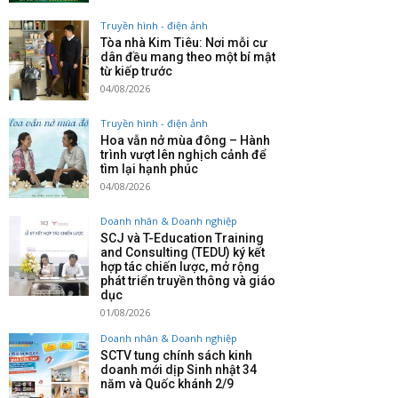
Truyền hình - điện ảnh
Tòa nhà Kim Tiêu: Nơi mỗi cư
dân đều mang theo một bí mật
từ kiếp trước
04/08/2026
Truyền hình - điện ảnh
Hoa vẫn nở mùa đông – Hành
trình vượt lên nghịch cảnh để
tìm lại hạnh phúc
04/08/2026
Doanh nhân & Doanh nghiệp
SCJ và T-Education Training
and Consulting (TEDU) ký kết
hợp tác chiến lược, mở rộng
phát triển truyền thông và giáo
dục
01/08/2026
Doanh nhân & Doanh nghiệp
SCTV tung chính sách kinh
doanh mới dịp Sinh nhật 34
năm và Quốc khánh 2/9