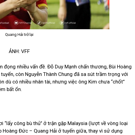
Quang Hải trở lại
ẢNH: VFF
tồn đọng nhiều vấn đề. Đỗ Duy Mạnh chấn thương, Bùi Hoàng
ội tuyển, còn Nguyễn Thành Chung đã sa sút trầm trọng với
môn dù có nhiều nhân tài, nhưng việc ông Kim chưa “chốt”
êm bất ổn.
 “lấy công bù thủ” ở trận gặp Malaysia (lượt về vòng loại
ặp Hoàng Đức – Quang Hải ở tuyến giữa, thay vì sử dụng