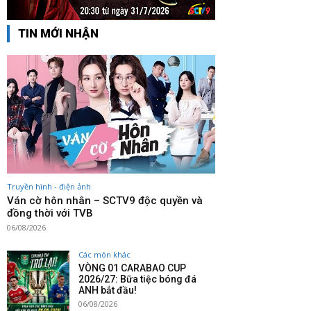
TIN MỚI NHẬN
Truyền hình - điện ảnh
Ván cờ hôn nhân – SCTV9 độc quyền và
đồng thời với TVB
06/08/2026
Các môn khác
VÒNG 01 CARABAO CUP
2026/27: Bữa tiệc bóng đá
ANH bắt đầu!
06/08/2026