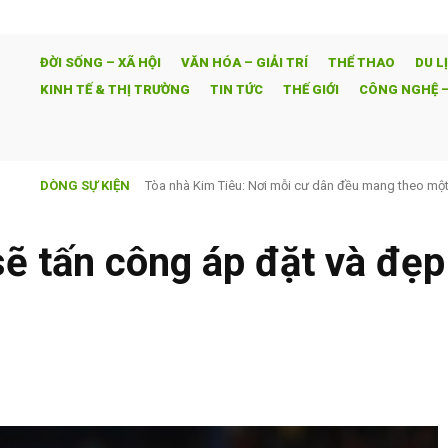
ĐỜI SỐNG – XÃ HỘI
VĂN HÓA – GIẢI TRÍ
THỂ THAO
DU L
KINH TẾ & THỊ TRƯỜNG
TIN TỨC
THẾ GIỚI
CÔNG NGHỆ –
DÒNG SỰ KIỆN
Hoa vẫn nở mùa đông – Hành trình vượt lên nghịch cả
sẽ tấn công áp đặt và đẹ