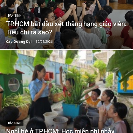
DÂN SINH
TP.HCM bắt đầu xét thăng hạng giáo viên:
Tiêu chí ra sao?
Cao Quang Đại
-
30/06/2026
DÂN SINH
Nghỉ hè ở TP.HCM: Học miễn phí nhảy