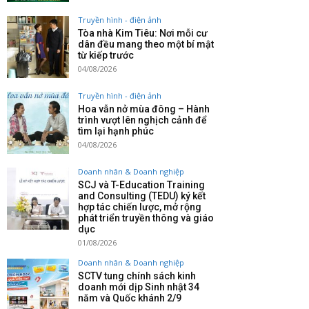
Truyền hình - điện ảnh
Tòa nhà Kim Tiêu: Nơi mỗi cư
dân đều mang theo một bí mật
từ kiếp trước
04/08/2026
Truyền hình - điện ảnh
Hoa vẫn nở mùa đông – Hành
trình vượt lên nghịch cảnh để
tìm lại hạnh phúc
04/08/2026
Doanh nhân & Doanh nghiệp
SCJ và T-Education Training
and Consulting (TEDU) ký kết
hợp tác chiến lược, mở rộng
phát triển truyền thông và giáo
dục
01/08/2026
Doanh nhân & Doanh nghiệp
SCTV tung chính sách kinh
doanh mới dịp Sinh nhật 34
năm và Quốc khánh 2/9