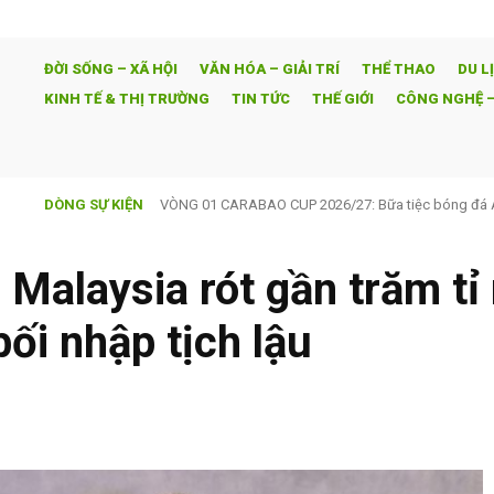
ĐỜI SỐNG – XÃ HỘI
VĂN HÓA – GIẢI TRÍ
THỂ THAO
DU L
KINH TẾ & THỊ TRƯỜNG
TIN TỨC
THẾ GIỚI
CÔNG NGHỆ –
DÒNG SỰ KIỆN
Tòa nhà Kim Tiêu: Nơi mỗi cư dân đều mang theo một 
Malaysia rót gần trăm tỉ
ối nhập tịch lậu