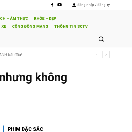
đăng nhập / đăng ký
ỊCH – ẨM THỰC
KHỎE – ĐẸP
 XE
CỘNG ĐỒNG MẠNG
THÔNG TIN SCTV
bí mật từ kiếp trước
 nhưng không
PHIM ĐẶC SẮC