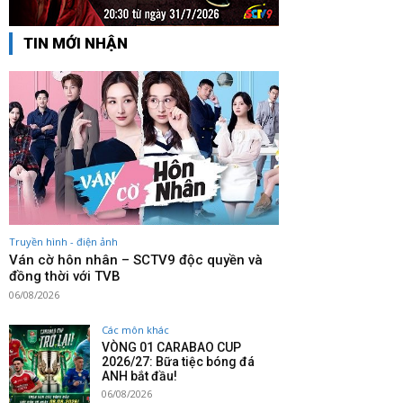
TIN MỚI NHẬN
Truyền hình - điện ảnh
Ván cờ hôn nhân – SCTV9 độc quyền và
đồng thời với TVB
06/08/2026
Các môn khác
VÒNG 01 CARABAO CUP
2026/27: Bữa tiệc bóng đá
ANH bắt đầu!
06/08/2026