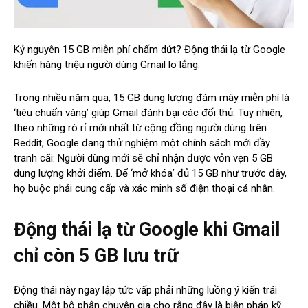
Kỷ nguyên 15 GB miễn phí chấm dứt? Động thái lạ từ Google
khiến hàng triệu người dùng Gmail lo lắng.
Trong nhiều năm qua, 15 GB dung lượng đám mây miễn phí là
‘tiêu chuẩn vàng’ giúp Gmail đánh bại các đối thủ. Tuy nhiên,
theo những rò rỉ mới nhất từ cộng đồng người dùng trên
Reddit, Google đang thử nghiệm một chính sách mới đầy
tranh cãi: Người dùng mới sẽ chỉ nhận được vỏn vẹn 5 GB
dung lượng khởi điểm. Để ‘mở khóa’ đủ 15 GB như trước đây,
họ buộc phải cung cấp và xác minh số điện thoại cá nhân.
Động thái lạ từ Google khi Gmail
chỉ còn 5 GB lưu trữ
Động thái này ngay lập tức vấp phải những luồng ý kiến trái
chiều. Một bộ phận chuyên gia cho rằng đây là biện pháp kỹ