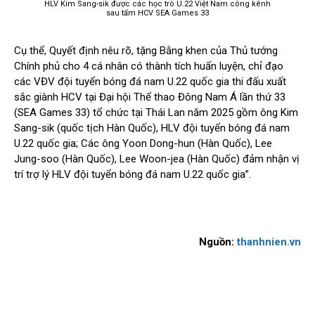
HLV Kim Sang-sik được các học trò U.22 Việt Nam công kênh
sau tấm HCV SEA Games 33
Cụ thể, Quyết định nêu rõ, tặng Bằng khen của Thủ tướng
Chính phủ cho 4 cá nhân có thành tích huấn luyện, chỉ đạo
các VĐV đội tuyển bóng đá nam U.22 quốc gia thi đấu xuất
sắc giành HCV tại Đại hội Thể thao Đông Nam Á lần thứ 33
(SEA Games 33) tổ chức tại Thái Lan năm 2025 gồm ông Kim
Sang-sik (quốc tịch Hàn Quốc), HLV đội tuyển bóng đá nam
U.22 quốc gia; Các ông Yoon Dong-hun (Hàn Quốc), Lee
Jung-soo (Hàn Quốc), Lee Woon-jea (Hàn Quốc) đảm nhận vị
trí trợ lý HLV đội tuyển bóng đá nam U.22 quốc gia”.
Nguồn:
thanhnien.vn