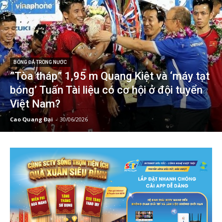
BÓNG ĐÁ TRONG NƯỚC
”Tòa tháp” 1,95 m Quang Kiệt và ‘máy tạt
bóng’ Tuấn Tài liệu có cơ hội ở đội tuyển
Việt Nam?
Cao Quang Đại
-
30/06/2026