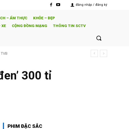
đăng nhập / đăng ký
ỊCH – ẨM THỰC
KHỎE – ĐẸP
 XE
CỘNG ĐỒNG MẠNG
THÔNG TIN SCTV
i TVB
đá ANH bắt đầu!
đen’ 300 tỉ
PHIM ĐẶC SẮC