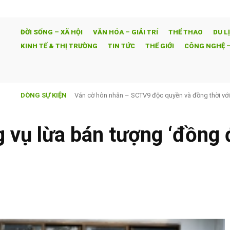
ĐỜI SỐNG – XÃ HỘI
VĂN HÓA – GIẢI TRÍ
THỂ THAO
DU L
KINH TẾ & THỊ TRƯỜNG
TIN TỨC
THẾ GIỚI
CÔNG NGHỆ –
DÒNG SỰ KIỆN
Ván cờ hôn nhân – SCTV9 độc quyền và đồng thời vớ
VÒNG 01 CARABAO CUP 2026/27: Bữa tiệc bóng 
g vụ lừa bán tượng ‘đồng 