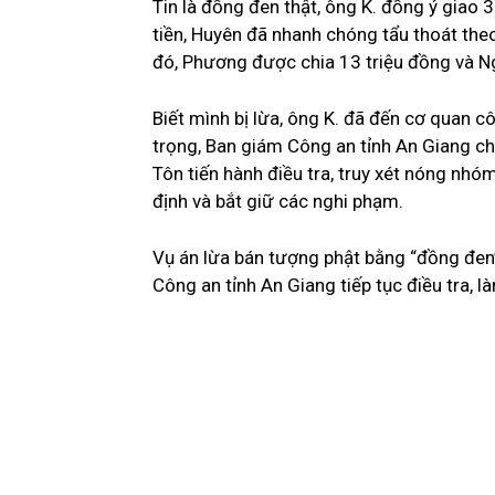
Tin là đồng đen thật, ông K. đồng ý giao
tiền, Huyên đã nhanh chóng tẩu thoát theo
đó, Phương được chia 13 triệu đồng và N
Biết mình bị lừa, ông K. đã đến cơ quan c
trọng, Ban giám Công an tỉnh An Giang ch
Tôn tiến hành điều tra, truy xét nóng nhó
định và bắt giữ các nghi phạm.
Vụ án lừa bán tượng phật bằng “đồng đen”
Công an tỉnh An Giang tiếp tục điều tra, l