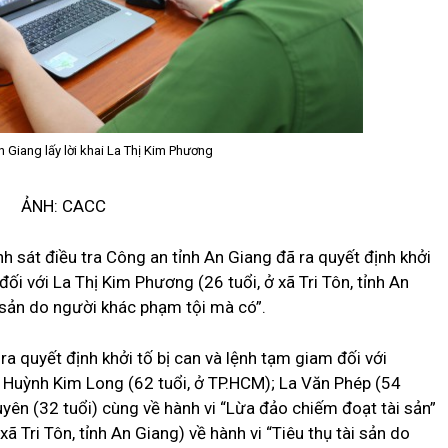
n Giang lấy lời khai La Thị Kim Phương
ẢNH: CACC
h sát điều tra Công an tỉnh An Giang đã ra quyết định khởi
 đối với La Thị Kim Phương (26 tuổi, ở xã Tri Tôn, tỉnh An
ài sản do người khác phạm tội mà có”.
ra quyết định khởi tố bị can và lệnh tạm giam đối với
); Huỳnh Kim Long (62 tuổi, ở TP.HCM); La Văn Phép (54
uyên (32 tuổi) cùng về hành vi “Lừa đảo chiếm đoạt tài sản”
ã Tri Tôn, tỉnh An Giang) về hành vi “Tiêu thụ tài sản do