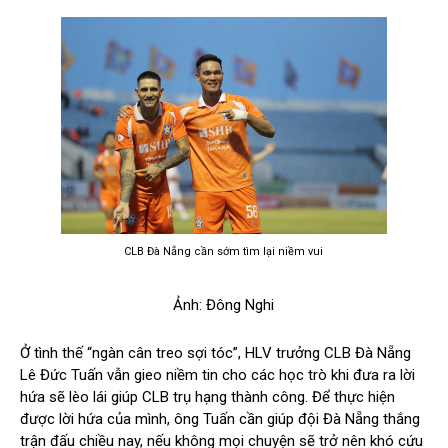
CLB Đà Nẵng cần sớm tìm lại niềm vui
Ảnh: Đông Nghi
Ở tình thế “ngàn cân treo sợi tóc”, HLV trưởng CLB Đà Nẵng
Lê Đức Tuấn vẫn gieo niềm tin cho các học trò khi đưa ra lời
hứa sẽ lèo lái giúp CLB trụ hạng thành công. Để thực hiện
được lời hứa của mình, ông Tuấn cần giúp đội Đà Nẵng thắng
trận đấu chiều nay, nếu không mọi chuyện sẽ trở nên khó cứu