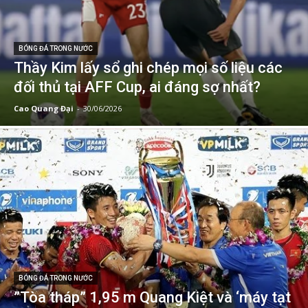
BÓNG ĐÁ TRONG NƯỚC
Thầy Kim lấy sổ ghi chép mọi số liệu các
đối thủ tại AFF Cup, ai đáng sợ nhất?
Cao Quang Đại
-
30/06/2026
BÓNG ĐÁ TRONG NƯỚC
”Tòa tháp” 1,95 m Quang Kiệt và ‘máy tạt