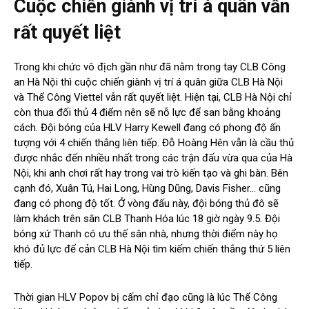
Cuộc chiến giành vị trí á quân vẫn
rất quyết liệt
Trong khi chức vô địch gần như đã nằm trong tay CLB Công
an Hà Nội thì cuộc chiến giành vị trí á quân giữa CLB Hà Nội
và Thể Công Viettel vẫn rất quyết liệt. Hiện tại, CLB Hà Nội chỉ
còn thua đối thủ 4 điểm nên sẽ nỗ lực để san bằng khoảng
cách. Đội bóng của HLV Harry Kewell đang có phong độ ấn
tượng với 4 chiến thắng liên tiếp. Đỗ Hoàng Hên vẫn là cầu thủ
được nhắc đến nhiều nhất trong các trận đấu vừa qua của Hà
Nội, khi anh chơi rất hay trong vai trò kiến tạo và ghi bàn. Bên
cạnh đó, Xuân Tú, Hai Long, Hùng Dũng, Davis Fisher… cũng
đang có phong độ tốt. Ở vòng đấu này, đội bóng thủ đô sẽ
làm khách trên sân CLB Thanh Hóa lúc 18 giờ ngày 9.5. Đội
bóng xứ Thanh có ưu thế sân nhà, nhưng thời điểm này họ
khó đủ lực để cản CLB Hà Nội tìm kiếm chiến thắng thứ 5 liên
tiếp.
Thời gian HLV Popov bị cấm chỉ đạo cũng là lúc Thể Công