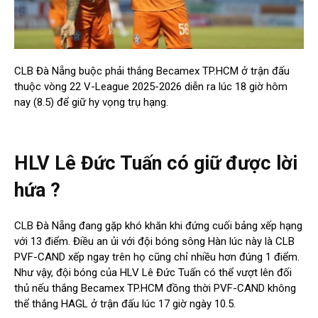
CLB Đà Nẵng buộc phải thắng Becamex TP.HCM ở trận đấu
thuộc vòng 22 V-League 2025-2026 diễn ra lúc 18 giờ hôm
nay (8.5) để giữ hy vọng trụ hạng.
HLV Lê Đức Tuấn có giữ được lời
hứa ?
CLB Đà Nẵng đang gặp khó khăn khi đứng cuối bảng xếp hạng
với 13 điểm. Điều an ủi với đội bóng sông Hàn lúc này là CLB
PVF-CAND xếp ngay trên họ cũng chỉ nhiều hơn đúng 1 điểm.
Như vậy, đội bóng của HLV Lê Đức Tuấn có thể vượt lên đối
thủ nếu thắng Becamex TP.HCM đồng thời PVF-CAND không
thể thắng HAGL ở trận đấu lúc 17 giờ ngày 10.5.