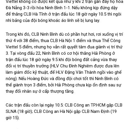
Viettel không có được kết quả như ý khi 2 trận gần đây họ hòa
Đà Nẵng 3-3 rồi hòa Ninh Bình 1-1. Nếu không kịp đứng dậy
để thắng CLB Hà Tĩnh ở trận đấu lúc 18 giờ ngày 10.5 thì ngôi
nhì bảng của đội bóng khoác áo lính sẽ bị lung lay.
Trong khi đó, CLB Ninh Bình dù có phần hụt hơi, rơi xuống vị trí
thứ 4 với 38 điểm, thua CLB Hà Nội 1 điểm và thua Thể Công
Viettel 5 điểm, nhưng họ vẫn rất quyết tâm đua giành vị trí thứ
3. Tại vòng đấu 22, Ninh Bình có cơ hội thắng Hải Phòng ở
trận đấu lúc 18 giờ ngày 9.5 khi đội bóng đất cảng vừa thay
đổi vị trí thuyền trưởng (HLV Chu Đình Nghiêm được đưa lên
làm giám đốc kỹ thuật, để HLV Đặng Văn Thành ngồi vào ghế
nóng). Nếu Hoàng Đức và đồng đội chơi tốt thì Ninh Bình có
thể giành trọn 3 điểm, bởi Hải Phòng chưa kịp ổn định sau sự
thay đổi nhân sự ở cấp thượng tầng.
Các trận đấu còn lại ngày 10.5: CLB Công an TP.HCM gặp CLB
SLNA (18 giờ); CLB Công an Hà Nội gặp CLB Nam Định (19
giờ 15).