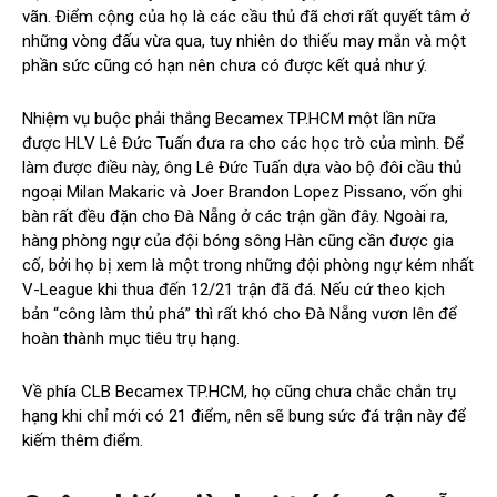
vãn. Điểm cộng của họ là các cầu thủ đã chơi rất quyết tâm ở
những vòng đấu vừa qua, tuy nhiên do thiếu may mắn và một
phần sức cũng có hạn nên chưa có được kết quả như ý.
Nhiệm vụ buộc phải thắng Becamex TP.HCM một lần nữa
được HLV Lê Đức Tuấn đưa ra cho các học trò của mình. Để
làm được điều này, ông Lê Đức Tuấn dựa vào bộ đôi cầu thủ
ngoại Milan Makaric và Joer Brandon Lopez Pissano, vốn ghi
bàn rất đều đặn cho Đà Nẵng ở các trận gần đây. Ngoài ra,
hàng phòng ngự của đội bóng sông Hàn cũng cần được gia
cố, bởi họ bị xem là một trong những đội phòng ngự kém nhất
V-League khi thua đến 12/21 trận đã đá. Nếu cứ theo kịch
bản “công làm thủ phá” thì rất khó cho Đà Nẵng vươn lên để
hoàn thành mục tiêu trụ hạng.
Về phía CLB Becamex TP.HCM, họ cũng chưa chắc chắn trụ
hạng khi chỉ mới có 21 điểm, nên sẽ bung sức đá trận này để
kiếm thêm điểm.