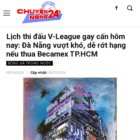
Lịch thi đấu V-League gay cấn hôm
nay: Đà Nẵng vượt khó, dễ rớt hạng
nếu thua Becamex TP.HCM
BÓNG ĐÁ TRONG NƯỚC
08/05/2026
Cập nhật:
08/05/2026