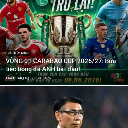
CÁC MÔN KHÁC
VÒNG 01 CARABAO CUP 2026/27: Bữa
tiệc bóng đá ANH bắt đầu!
Cao Quang Đại
-
06/08/2026