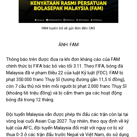
FAM tuyên bố sẽ gửi đơn đến CAS
ẢNH: FAM
Thông báo trên được đưa ra khi đơn kháng cáo của FAM
chính thức bị FIFA bác bỏ vào tối 3.11. Theo FIFA, bóng đá
Malaysia đã vi phạm Điều 22 của luật Kỷ luật (FDC). FAM bị
phạt 350.000 franc Thụy Sĩ (tương đương gần 11,5 tỉ đồng),
còn 7 cầu thủ nói trên mỗi người bị phạt 2.000 franc Thụy Sĩ
(khoảng 66 triệu đồng) và bị cấm tham gia các hoạt động
bóng đá trong 12 tháng.
Đội tuyển Malaysia vẫn được phép thi đấu các trận còn lại tại
vòng loại cuối Asian Cup 2027. Tuy nhiên, theo quy định về kỷ
luật của AFC, đội tuyển Malaysia đối mặt với nguy cơ bị xử
thua 0-3 ở các trận đấu trước Nepal và Việt Nam, do sử dụng