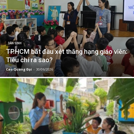
DÂN SINH
TP.HCM bắt đầu xét thăng hạng giáo viên:
Tiêu chí ra sao?
Cao Quang Đại
-
30/06/2026