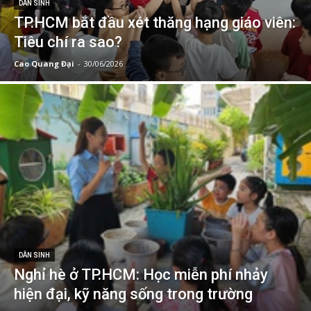
DÂN SINH
TP.HCM bắt đầu xét thăng hạng giáo viên:
Tiêu chí ra sao?
Cao Quang Đại
-
30/06/2026
DÂN SINH
Nghỉ hè ở TP.HCM: Học miễn phí nhảy
hiện đại, kỹ năng sống trong trường