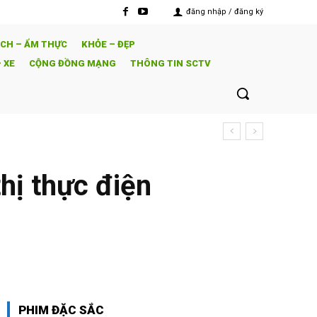
đăng nhập / đăng ký
ỊCH – ẨM THỰC
KHỎE – ĐẸP
 XE
CỘNG ĐỒNG MẠNG
THÔNG TIN SCTV
i TVB
hị thực điện
PHIM ĐẶC SẮC