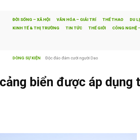
ĐỜI SỐNG – XÃ HỘI
VĂN HÓA – GIẢI TRÍ
THỂ THAO
DU L
KINH TẾ & THỊ TRƯỜNG
TIN TỨC
THẾ GIỚI
CÔNG NGHỆ –
DÒNG SỰ KIỆN
Độc đáo đám cưới người Dao
Ván cờ hôn nhân – SCTV9 độc quyền và đồng thời vớ
cảng biển được áp dụng t