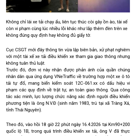
Không chỉ lái xe tải chạy ẩu, liên tục thúc còi gây ồn ào, tài xế
còn vi phạm cùng lúc nhiều lỗi khác như lắp thêm đèn trên xe
không đúng quy định hay không đủ giấy tờ.
Cục CSGT mới đây thông tin vừa lập biên bản, xử phạt nghiêm
với một tài xế xe tải điều khiển xe tham gia giao thông nhưng
không tuân thủ luật.
Trước đó, đơn vị này nhận được phản ánh của quần chúng
nhân dân qua ứng dụng VNeTraffic về trường hợp một xe ô tô
tải tự đổ, mang biển kiểm soát 12C-061.xx có dấu hiệu vi
phạm các quy định về trật tự, an toàn giao thông. Qua công
tác xác minh, lực lượng chức năng xác định người điều khiển
phương tiện là ông N.V.Đ (sinh năm 1983, trú tại xã Tràng Xá,
tỉnh Thái Nguyên).
Theo đó, vào hồi 18 giờ 22 phút ngày 16.4.2026 tại Km90+200
quốc lộ 1B, trong quá trình điều khiển xe tải, ông V đã thực