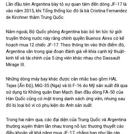
Lần đầu tiên Argentina bày tỏ sự quan tâm đến dòng JF-17 là
vào năm 2015, khi Tổng thống lúc đó là bà Cristina Fernandez
de Kirchner thăm Trung Quốc.
Năm ngoái, Bộ Quốc phòng Argentina bác bỏ tin tức từ giới
truyền thông nước này rằng chính quyền Buenos Aires có kế
hoạch mua 12 chiếc JF-17. Theo thông tin vào thời điểm đó,
Argentina vẫn trong giai đoạn đánh giá về khía cạnh kỹ thuật-
kinh tế và tài chính của 5 ứng viên khác nhau cho Dassault
Mirage III.
Những dòng máy bay khác được cân nhắc bao gồm HAL
Tejas (Ấn Độ), MiG-35 (Nga) và lô F-16 do Mỹ sản xuất đã qua
sử dụng từ Không quân Đan Mạch. Ban đầu dòng FA-50 của
Hàn Quốc cũng có mặt trong danh sách ứng viên, nhưng sau
đó bị loại bỏ vì có phụ kiện do Anh sản xuất.
Trong hai năm qua, các đại diện của Trung Quốc và Argentina
thường xuyên thăm lẫn nhau trong nỗ lực thương thuyết các
điều khoản về khả năng mua JF-17, chẳng hạn như lắp ráp