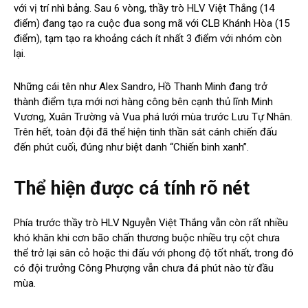
với vị trí nhì bảng. Sau 6 vòng, thầy trò HLV Việt Thắng (14
điểm) đang tạo ra cuộc đua song mã với CLB Khánh Hòa (15
điểm), tạm tạo ra khoảng cách ít nhất 3 điểm với nhóm còn
lại.
Những cái tên như Alex Sandro, Hồ Thanh Minh đang trở
thành điểm tựa mới nơi hàng công bên cạnh thủ lĩnh Minh
Vương, Xuân Trường và Vua phá lưới mùa trước Lưu Tự Nhân.
Trên hết, toàn đội đã thể hiện tinh thần sát cánh chiến đấu
đến phút cuối, đúng như biệt danh “Chiến binh xanh”.
Thể hiện được cá tính rõ nét
Phía trước thầy trò HLV Nguyễn Việt Thắng vẫn còn rất nhiều
khó khăn khi cơn bão chấn thương buộc nhiều trụ cột chưa
thể trở lại sân cỏ hoặc thi đấu với phong độ tốt nhất, trong đó
có đội trưởng Công Phượng vẫn chưa đá phút nào từ đầu
mùa.