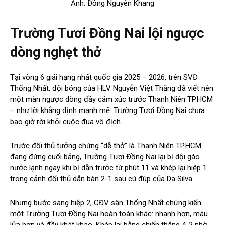
Ảnh: Đồng Nguyên Khang
Trường Tươi Đồng Nai lội ngược
dòng nghẹt thở
Tại vòng 6 giải hạng nhất quốc gia 2025 – 2026, trên SVĐ
Thống Nhất, đội bóng của HLV Nguyễn Việt Thắng đã viết nên
một màn ngược dòng đầy cảm xúc trước Thanh Niên TP.HCM
– như lời khẳng định mạnh mẽ: Trường Tươi Đồng Nai chưa
bao giờ rời khỏi cuộc đua vô địch.
Trước đối thủ tưởng chừng “dễ thở” là Thanh Niên TP.HCM
đang đứng cuối bảng, Trường Tươi Đồng Nai lại bị dội gáo
nước lạnh ngay khi bị dẫn trước từ phút 11 và khép lại hiệp 1
trong cảnh đối thủ dẫn bàn 2-1 sau cú đúp của Da Silva.
Nhưng bước sang hiệp 2, CĐV sân Thống Nhất chứng kiến
một Trường Tươi Đồng Nai hoàn toàn khác: nhanh hơn, máu
lửa hơn và đầy khát khao. Khép lại bằng chiến thắng 4-2 nhờ