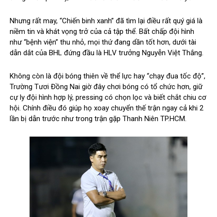
Nhưng rất may, “Chiến binh xanh” đã tìm lại điều rất quý giá là
niềm tin và khát vọng trở của cả tập thể. Bất chấp đội hình
như “bệnh viện” thu nhỏ, mọi thứ đang dần tốt hơn, dưới tài
dẫn dắt của BHL đứng đầu là HLV trưởng Nguyễn Việt Thắng.
Không còn là đội bóng thiên về thể lực hay “chạy đua tốc độ”,
Trường Tươi Đồng Nai giờ đây chơi bóng có tổ chức hơn, giữ
cự ly đội hình hợp lý, pressing có chọn lọc và biết chắt chiu cơ
hội. Chính điều đó giúp họ xoay chuyển thế trận ngay cả khi 2
lần bị dẫn trước như trong trận gặp Thanh Niên TP.HCM.