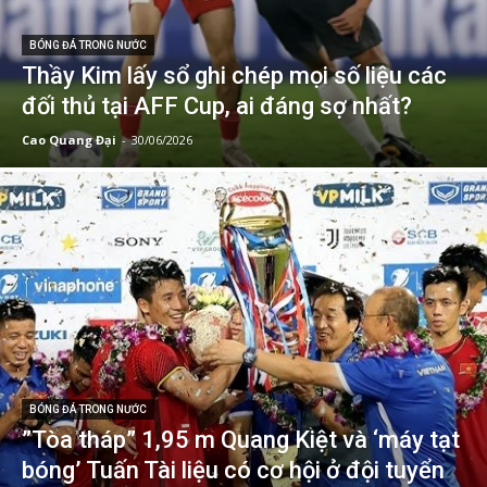
BÓNG ĐÁ TRONG NƯỚC
Thầy Kim lấy sổ ghi chép mọi số liệu các
đối thủ tại AFF Cup, ai đáng sợ nhất?
Cao Quang Đại
-
30/06/2026
BÓNG ĐÁ TRONG NƯỚC
”Tòa tháp” 1,95 m Quang Kiệt và ‘máy tạt
bóng’ Tuấn Tài liệu có cơ hội ở đội tuyển