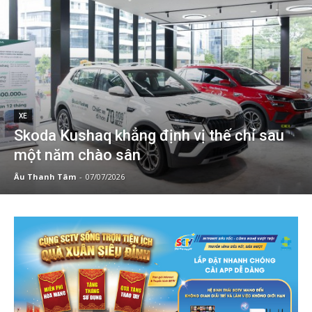
XE
Skoda Kushaq khẳng định vị thế chỉ sau
một năm chào sân
Âu Thanh Tâm
-
07/07/2026