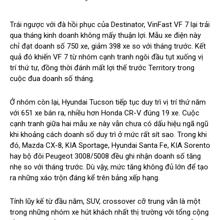
Trái ngược với đà hồi phục của Destinator, VinFast VF 7 lại trải
qua tháng kinh doanh không mấy thuận lợi. Mẫu xe điện này
chỉ đạt doanh số 750 xe, giảm 398 xe so với tháng trước. Kết
quả đó khiến VF 7 từ nhóm cạnh tranh ngôi đầu tụt xuống vị
trí thứ tư, đồng thời đánh mất lợi thế trước Territory trong
cuộc đua doanh số tháng.
Ở nhóm còn lại, Hyundai Tucson tiếp tục duy trì vị trí thứ năm
với 651 xe bán ra, nhiều hơn Honda CR-V đúng 19 xe. Cuộc
cạnh tranh giữa hai mẫu xe này vẫn chưa có dấu hiệu ngã ngũ
khi khoảng cách doanh số duy trì ở mức rất sít sao. Trong khi
đó, Mazda CX-8, KIA Sportage, Hyundai Santa Fe, KIA Sorento
hay bộ đôi Peugeot 3008/5008 đều ghi nhận doanh số tăng
nhẹ so với tháng trước. Dù vậy, mức tăng không đủ lớn để tạo
ra những xáo trộn đáng kể trên bảng xếp hạng.
Tính lũy kế từ đầu năm, SUV, crossover cỡ trung vẫn là một
trong những nhóm xe hút khách nhất thị trường với tổng cộng