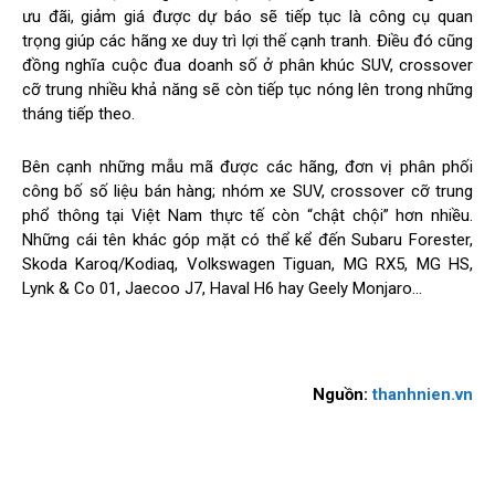
ưu đãi, giảm giá được dự báo sẽ tiếp tục là công cụ quan
trọng giúp các hãng xe duy trì lợi thế cạnh tranh. Điều đó cũng
đồng nghĩa cuộc đua doanh số ở phân khúc SUV, crossover
cỡ trung nhiều khả năng sẽ còn tiếp tục nóng lên trong những
tháng tiếp theo.
Bên cạnh những mẫu mã được các hãng, đơn vị phân phối
công bố số liệu bán hàng; nhóm xe SUV, crossover cỡ trung
phổ thông tại Việt Nam thực tế còn “chật chội” hơn nhiều.
Những cái tên khác góp mặt có thể kể đến Subaru Forester,
Skoda Karoq/Kodiaq, Volkswagen Tiguan, MG RX5, MG HS,
Lynk & Co 01, Jaecoo J7, Haval H6 hay Geely Monjaro…
Nguồn:
thanhnien.vn