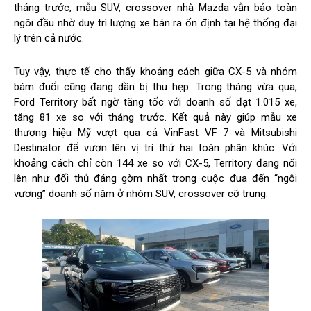
tháng trước, mẫu SUV, crossover nhà Mazda vẫn bảo toàn
ngôi đầu nhờ duy trì lượng xe bán ra ổn định tại hệ thống đại
lý trên cả nước.
Tuy vậy, thực tế cho thấy khoảng cách giữa CX-5 và nhóm
bám đuổi cũng đang dần bị thu hẹp. Trong tháng vừa qua,
Ford Territory bất ngờ tăng tốc với doanh số đạt 1.015 xe,
tăng 81 xe so với tháng trước. Kết quả này giúp mẫu xe
thương hiệu Mỹ vượt qua cả VinFast VF 7 và Mitsubishi
Destinator để vươn lên vị trí thứ hai toàn phân khúc. Với
khoảng cách chỉ còn 144 xe so với CX-5, Territory đang nổi
lên như đối thủ đáng gờm nhất trong cuộc đua đến “ngôi
vương” doanh số năm ở nhóm SUV, crossover cỡ trung.