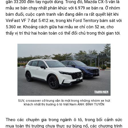
gần 33.200 đến tay người dùng. Trong đó, Mazda CX-5 vẫn là
mẫu xe bán chạy nhất phân khúc với 6.979 xe bán ra. Ở nhóm
bám đuổi, cuộc cạnh tranh vẫn đang diễn ra rất quyết liệt khi
VinFast VF 7 đạt 5.412 xe, trong khi Ford Territory bám sát với
5.360 xe. Khoảng cách giữa hai mẫu xe chỉ còn 52 xe, cho
thấy vị trí thứ hai hoàn toàn có thể đổi chủ trong thời gian tới.
SUV, crossover cỡ trung vẫn là một trong những nhóm xe hút
khách nhất thị trường ô tô Việt Nam ẢNH: ĐÌNH TUYÊN
Theo các chuyên gia trong ngành ô tô, trong bối cảnh sức
mua toàn thị trường chưa thực sự bùng nổ, các chương trình