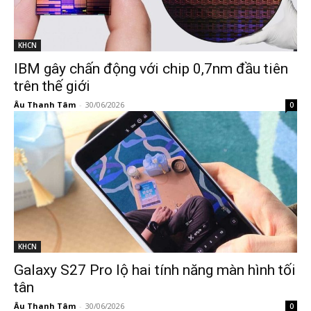
KHCN
IBM gây chấn động với chip 0,7nm đầu tiên
trên thế giới
Âu Thanh Tâm
-
30/06/2026
0
KHCN
Galaxy S27 Pro lộ hai tính năng màn hình tối
tân
Âu Thanh Tâm
-
30/06/2026
0