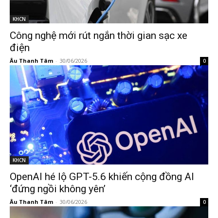
KHCN
Công nghệ mới rút ngắn thời gian sạc xe
điện
Âu Thanh Tâm
-
30/06/2026
0
KHCN
OpenAI hé lộ GPT-5.6 khiến cộng đồng AI
‘đứng ngồi không yên’
Âu Thanh Tâm
-
30/06/2026
0