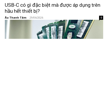
USB-C có gì đặc biệt mà được áp dụng trên
hầu hết thiết bị?
Âu Thanh Tâm
-
29/06/2026
0
KHCN
Ông lớn máy tính cảnh báo giá RAM sẽ
‘không bao giờ’ rẻ lại
Âu Thanh Tâm
-
29/06/2026
0