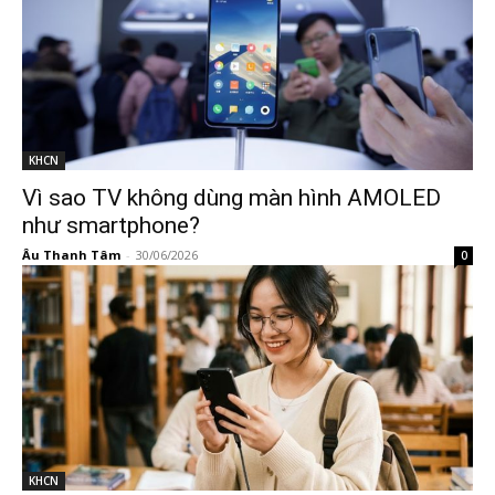
KHCN
Vì sao TV không dùng màn hình AMOLED
như smartphone?
Âu Thanh Tâm
-
30/06/2026
0
KHCN