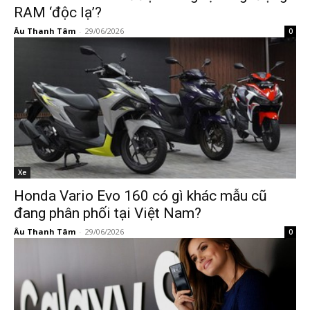
RAM ‘độc lạ’?
Âu Thanh Tâm
-
29/06/2026
0
Xe
Honda Vario Evo 160 có gì khác mẫu cũ
đang phân phối tại Việt Nam?
Âu Thanh Tâm
-
29/06/2026
0