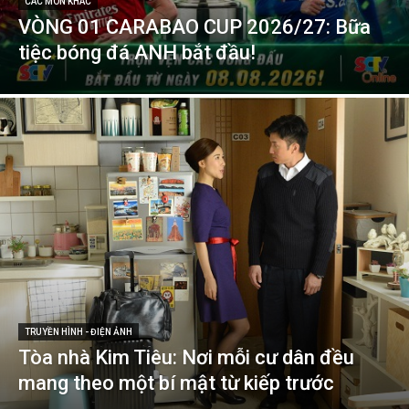
CÁC MÔN KHÁC
VÒNG 01 CARABAO CUP 2026/27: Bữa
tiệc bóng đá ANH bắt đầu!
TRUYỀN HÌNH - ĐIỆN ẢNH
Tòa nhà Kim Tiêu: Nơi mỗi cư dân đều
mang theo một bí mật từ kiếp trước