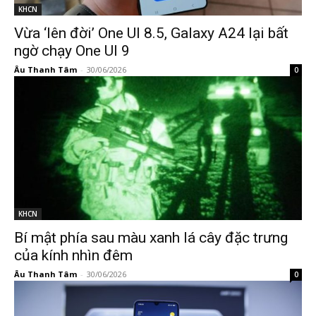
KHCN
Vừa ‘lên đời’ One UI 8.5, Galaxy A24 lại bất
ngờ chạy One UI 9
Âu Thanh Tâm
-
30/06/2026
0
KHCN
Bí mật phía sau màu xanh lá cây đặc trưng
của kính nhìn đêm
Âu Thanh Tâm
-
30/06/2026
0