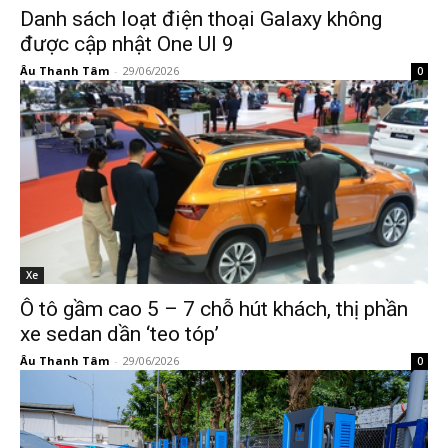
Danh sách loạt điện thoại Galaxy không
được cập nhật One UI 9
Âu Thanh Tâm
-
29/06/2026
0
Xe
Ô tô gầm cao 5 – 7 chỗ hút khách, thị phần
xe sedan dần ‘teo tóp’
Âu Thanh Tâm
-
29/06/2026
0